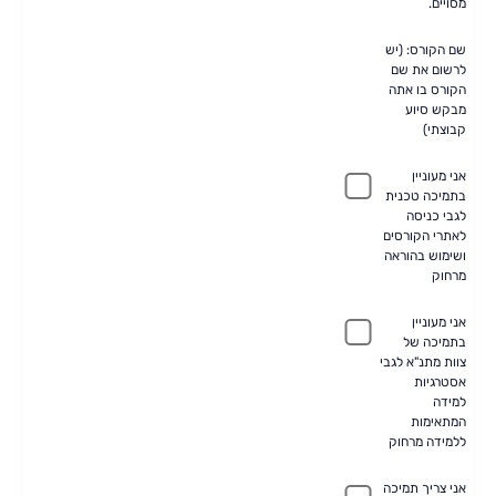
מסויים.
שם הקורס: (יש
לרשום את שם
הקורס בו אתה
מבקש סיוע
קבוצתי)
אני מעוניין
בתמיכה טכנית
לגבי כניסה
לאתרי הקורסים
ושימוש בהוראה
מרחוק
אני מעוניין
בתמיכה של
צוות מתנ"א לגבי
אסטרגיות
למידה
המתאימות
ללמידה מרחוק
אני צריך תמיכה